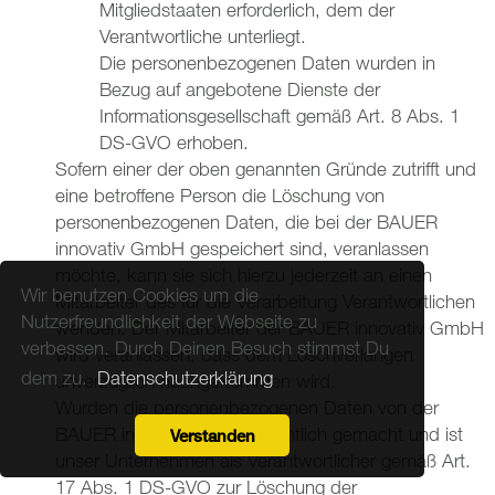
Mitgliedstaaten erforderlich, dem der
Verantwortliche unterliegt.
Die personenbezogenen Daten wurden in
Bezug auf angebotene Dienste der
Informationsgesellschaft gemäß Art. 8 Abs. 1
DS-GVO erhoben.
Sofern einer der oben genannten Gründe zutrifft und
eine betroffene Person die Löschung von
personenbezogenen Daten, die bei der BAUER
innovativ GmbH gespeichert sind, veranlassen
möchte, kann sie sich hierzu jederzeit an einen
Wir benutzen Cookies um die
Mitarbeiter des für die Verarbeitung Verantwortlichen
Nutzerfreundlichkeit der Webseite zu
wenden. Der Mitarbeiter der BAUER innovativ GmbH
verbessen. Durch Deinen Besuch stimmst Du
wird veranlassen, dass dem Löschverlangen
dem zu.
Datenschutzerklärung
unverzüglich nachgekommen wird.
Wurden die personenbezogenen Daten von der
BAUER innovativ GmbH öffentlich gemacht und ist
Verstanden
unser Unternehmen als Verantwortlicher gemäß Art.
17 Abs. 1 DS-GVO zur Löschung der